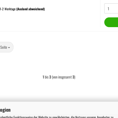
 1-2 Werktage
(Ausland abweichend)
te
 Seite
1
bis
3
(von insgesamt
3
)
logien
ordentliche Funktionsweise der Website zu gewährleisten, die Nutzung unseres Angebotes zu