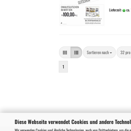
Lieferzeit:
ca.
Sortieren nach
pro Sei
Sortieren nach
32 pro
1
Diese Webseite verwendet Cookies und andere Techno
Wir verwenden Cookies und ähnliche Technologien, auch von Drittanbietern, um die 