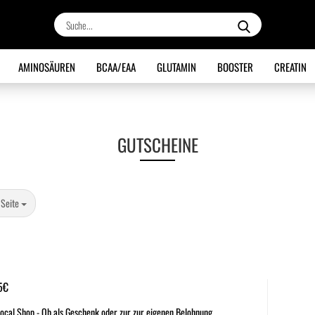
Suche...
AMINOSÄUREN
BCAA/EAA
GLUTAMIN
BOOSTER
CREATIN
GUTSCHEINE
te
 Seite
5€
ocal Shop - Ob als Geschenk oder zur zur eigenen Belohnung.