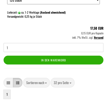
Lieferzeit:
ca. 1-2 Werktage
(Ausland abweichend)
Versandgewicht:
0,25
kg je Stück
17,50 EUR
0,15 EUR pro Kapseln
inkl. 7% MwSt. zzgl.
Versand
IN DEN WARENKORB
Sortieren nach
pro Seite
Sortieren nach
32 pro Seite
1