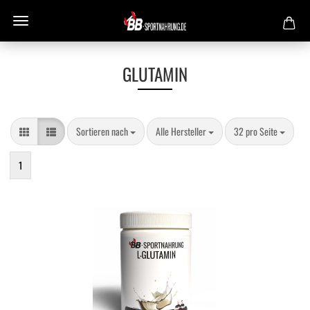
GLUTAMIN
Sortieren nach
pro Seite
pro Seite
Sortieren nach
Alle Hersteller
32 pro Seite
1