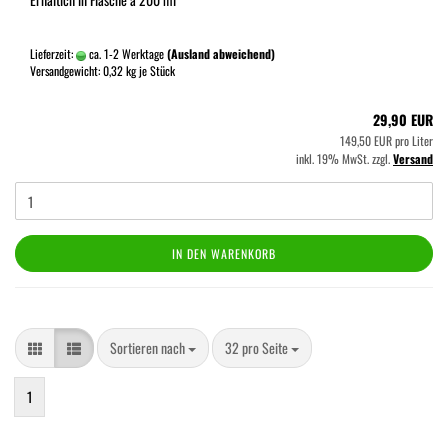
Lieferzeit:
ca. 1-2 Werktage
(Ausland abweichend)
Versandgewicht:
0,32
kg je Stück
29,90 EUR
149,50 EUR pro Liter
inkl. 19% MwSt. zzgl.
Versand
IN DEN WARENKORB
Sortieren nach
pro Seite
Sortieren nach
32 pro Seite
1