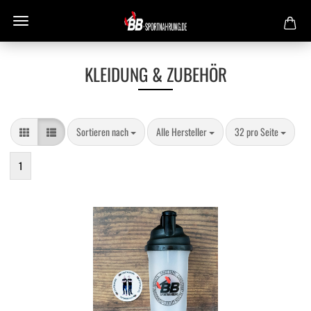
KLEIDUNG & ZUBEHÖR
Sortieren nach
pro Seite
pro Seite
Sortieren nach
Alle Hersteller
32 pro Seite
1