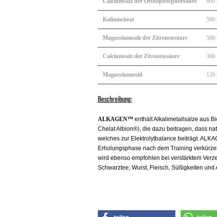
Calciumsalz der Orthophosphorsäure
600
Kaliumcitrat
500
Magnesiumsalz der Zitronensäure
500
Calciumsalz der Zitronensäure
360
Magnesiumoxid
120
Beschreibung:
ALKAGEN™
enthält Alkalimetallsalze aus B
Chelat Albion®), die dazu beitragen, dass n
welches zur Elektrolytbalance beiträgt. ALKAG
Erholungsphase nach dem Training verkürzen
wird ebenso empfohlen bei verstärktem Verz
Schwarztee, Wurst, Fleisch, Süßigkeiten und 