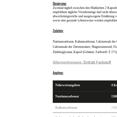
Dosierung:
Zweimal täglich zwischen den Mahlzeiten 2 Kapsel
empfohlene tägliche Verzehrmenge darf nicht übersch
abwechslungsreiche und ausgewogene Ernährung v
sowie eine gesunde Lebensweise werden empfohlen
Zutaten:
Natriumcarbonat, Kaliumcarbonat, Calciumsalz der 
Calciumsalz der Zitronensäure, Magnesiumoxid, Füll
Zinkbisglycinat, Kapsel (Gelatine, Farbstoff: E 171)
Allergenhinweis
: Enthält
Farbstoff
Analyse:
Nährwertangaben
4 K
Natriumcarbonat
150
Kaliumcarbonat
150