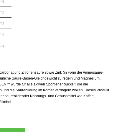
 mg
 mg
 mg
 mg
 mg
icarbonat und Zitronensäure sowie Zink (in Form der Aminosäure-
atürliche Säure-Basen-Gleichgewicht zu regeln und Magnesium,
EN™ wurde für alle aktiven Sportler entwickelt, die die
 und die Säurebildung im Körper verringern wollen. Dieses Produkt
ehr säurebildender Nahrungs- und Genussmittel wie Kaffee,
Alkohol.