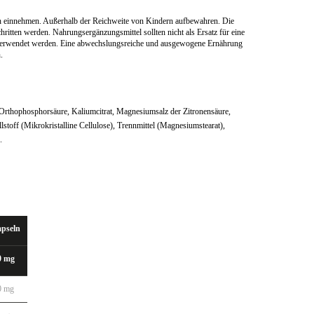
n einnehmen. Außerhalb der Reichweite von Kindern aufbewahren. Die
ritten werden. Nahrungsergänzungsmittel sollten nicht als Ersatz für eine
erwendet werden. Eine abwechslungsreiche und ausgewogene Ernährung
.
Orthophosphorsäure, Kaliumcitrat, Magnesiumsalz der Zitronensäure,
stoff (Mikrokristalline Cellulose), Trennmittel (Magnesiumstearat),
.
apseln
0 mg
0 mg