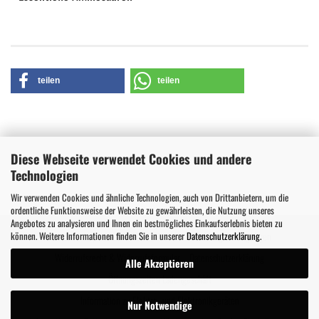
teilen
teilen
Diese Webseite verwendet Cookies und andere
Technologien
Wir verwenden Cookies und ähnliche Technologien, auch von Drittanbietern, um die
ordentliche Funktionsweise der Website zu gewährleisten, die Nutzung unseres
Angebotes zu analysieren und Ihnen ein bestmögliches Einkaufserlebnis bieten zu
können. Weitere Informationen finden Sie in unserer
Datenschutzerklärung
.
Kontakt
Impressum
AGB
Versand- & Zahlungsbedingungen
Widerrufsrecht & Widerrufsformular
Datenschutzerklärung
Alle Akzeptieren
Öffnungszeiten Ladengeschäft
Information zu Elektro- und Elektronikgeräten
Nur Notwendige