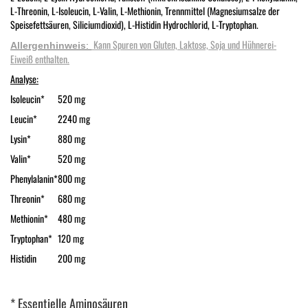
L-Threonin, L-Isoleucin, L-Valin, L-Methionin, Trennmittel (Magnesiumsalze der
Speisefettsäuren, Siliciumdioxid), L-Histidin Hydrochlorid, L-Tryptophan.
Kann Spuren von Gluten, Laktose, Soja und Hühnerei-
Allergenhinweis
:
Eiweiß enthalten.
Analyse:
Isoleucin*
520 mg
Leucin*
2240 mg
Lysin*
880 mg
Valin*
520 mg
Phenylalanin*
800 mg
Threonin*
680 mg
Methionin*
480 mg
Tryptophan*
120 mg
Histidin
200 mg
* Essentielle Aminosäuren