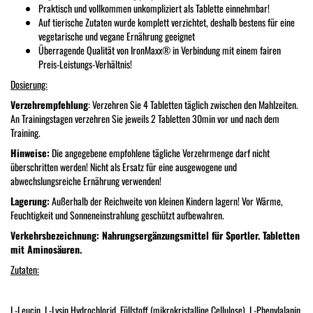
Praktisch und vollkommen unkompliziert als Tablette einnehmbar!
Auf tierische Zutaten wurde komplett verzichtet, deshalb bestens für eine
vegetarische und vegane Ernährung geeignet
Überragende Qualität von IronMaxx® in Verbindung mit einem fairen
Preis-Leistungs-Verhältnis!
Dosierung:
Verzehrempfehlung
: Verzehren Sie 4 Tabletten täglich zwischen den Mahlzeiten.
An Trainingstagen verzehren Sie jeweils 2 Tabletten 30min vor und nach dem
Training.
Hinweise:
Die angegebene empfohlene tägliche Verzehrmenge darf nicht
überschritten werden! Nicht als Ersatz für eine ausgewogene und
abwechslungsreiche Ernährung verwenden!
Lagerung:
Außerhalb der Reichweite von kleinen Kindern lagern! Vor Wärme,
Feuchtigkeit und Sonneneinstrahlung geschützt aufbewahren.
Verkehrsbezeichnung: Nahrungsergänzungsmittel für Sportler. Tabletten
mit Aminosäuren.
Zutaten:
L-Leucin, L-Lysin Hydrochlorid, Füllstoff (mikrokristalline Cellulose), L-Phenylalanin,