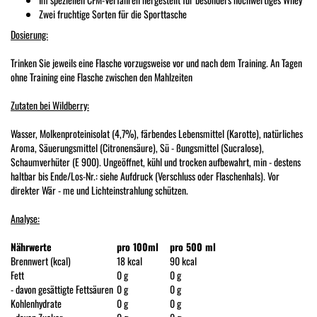
Zwei fruchtige Sorten für die Sporttasche
Dosierung:
Trinken Sie jeweils eine Flasche vorzugsweise vor und nach dem Training. An Tagen
ohne Training eine Flasche zwischen den Mahlzeiten
Zutaten bei Wildberry:
Wasser, Molkenproteinisolat (4,7%), färbendes Lebensmittel (Karotte), natürliches
Aroma, Säuerungsmittel (Citronensäure), Sü - ßungsmittel (Sucralose),
Schaumverhüter (E 900). Ungeöffnet, kühl und trocken aufbewahrt, min - destens
haltbar bis Ende/Los-Nr.: siehe Aufdruck (Verschluss oder Flaschenhals). Vor
direkter Wär - me und Lichteinstrahlung schützen.
Analyse:
Nährwerte
pro 100ml
pro 500 ml
Brennwert (kcal)
18 kcal
90 kcal
Fett
0 g
0 g
- davon gesättigte Fettsäuren
0 g
0 g
Kohlenhydrate
0 g
0 g