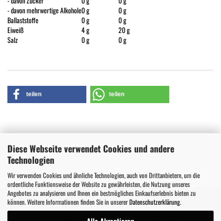
- davon Zucker
0 g
0 g
- davon mehrwertige Alkohole
0 g
0 g
Ballaststoffe
0 g
0 g
Eiweiß
4 g
20 g
Salz
0 g
0 g
teilen
teilen
Diese Webseite verwendet Cookies und andere
Technologien
Wir verwenden Cookies und ähnliche Technologien, auch von Drittanbietern, um die
ordentliche Funktionsweise der Website zu gewährleisten, die Nutzung unseres
Angebotes zu analysieren und Ihnen ein bestmögliches Einkaufserlebnis bieten zu
können. Weitere Informationen finden Sie in unserer
Datenschutzerklärung
.
Kontakt
Impressum
AGB
Versand- & Zahlungsbedingungen
Widerrufsrecht & Widerrufsformular
Datenschutzerklärung
Alle Akzeptieren